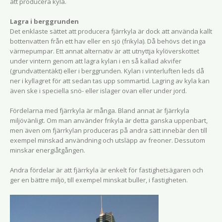
att producera kyla.
Lagra i berggrunden
Det enklaste sättet att producera fjärrkyla är dock att använda kallt
bottenvatten från ett hav eller en sjö (frikyla). Då behövs det inga
värmepumpar. Ett annat alternativ är att utnyttja kylöverskottet
under vintern genom att lagra kylan i en så kallad akvifer
(grundvattentäkt) eller i berggrunden. Kylan i vinterluften leds då
ner i kyllagret för att sedan tas upp sommartid. Lagring av kyla kan
även ske i speciella snö- eller islager ovan eller under jord.
Fördelarna med fjärrkyla är många. Bland annat är fjärrkyla
miljövänligt. Om man använder frikyla är detta ganska uppenbart,
men även om fjärrkylan produceras på andra sätt innebär den till
exempel minskad användning och utsläpp av freoner. Dessutom
minskar energiåtgången.
Andra fördelar är att fjärrkyla är enkelt för fastighetsägaren och
ger en bättre miljö, till exempel minskat buller, i fastigheten.